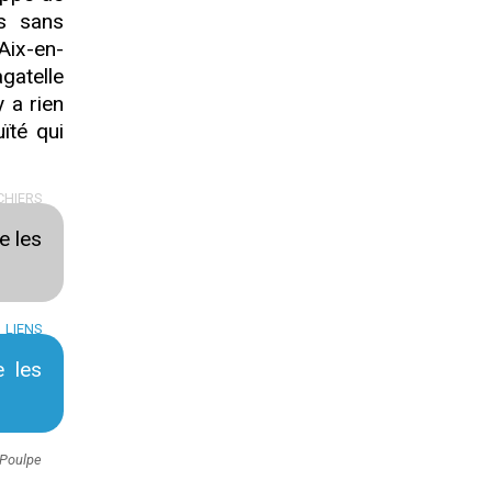
s sans
Aix-en-
gatelle
 a rien
ïté qui
CHIERS
e les
LIENS
e les
 Poulpe