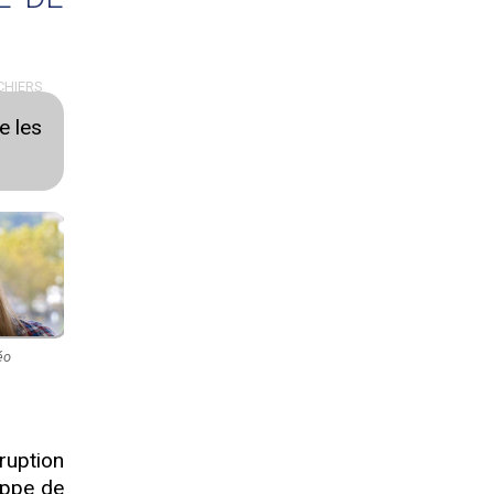
CHIERS
e les
éo
ruption
oppe de