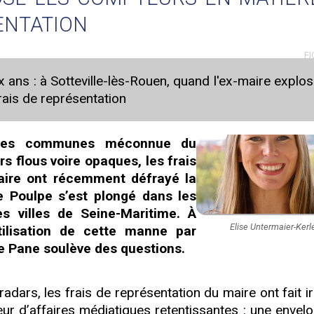
ENTATION
FI
x ans : à Sotteville-lès-Rouen, quand l'ex-maire explos
ais de représentation
e des communes méconnue du
s flous voire opaques, les frais
aire ont récemment défrayé la
e Poulpe s’est plongé dans les
 villes de Seine-Maritime. À
Elise Untermaier-Kerl
’utilisation de cette manne par
ce Pane soulève des questions.
ars, les frais de représentation du maire ont fait ir
eur d’affaires médiatiques retentissantes : une envel