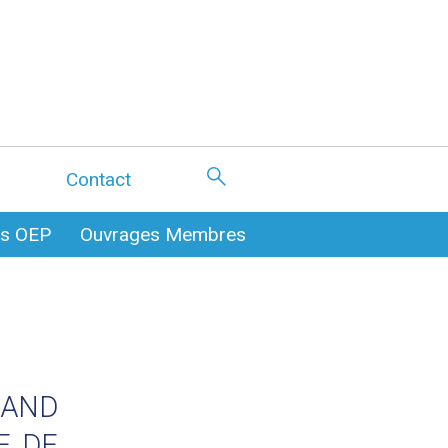
Contact
es OEP
Ouvrages Membres
UAND
E DE