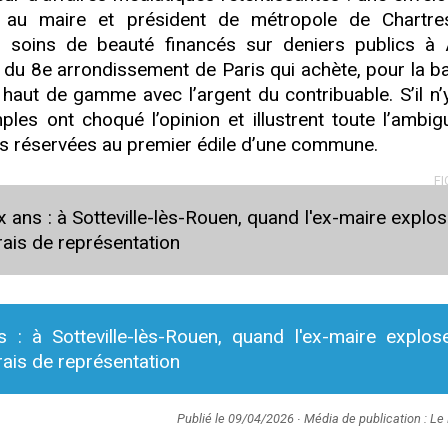
 au maire et président de métropole de Chartre
des soins de beauté financés sur deniers publics à 
 du 8e arrondissement de Paris qui achète, pour la ba
aut de gamme avec l’argent du contribuable. S’il n’y
ples ont choqué l’opinion et illustrent toute l’ambigu
s réservées au premier édile d’une commune.
FI
x ans : à Sotteville-lès-Rouen, quand l'ex-maire explos
ais de représentation
: à Sotteville-lès-Rouen, quand l'ex-maire explos
ais de représentation
Publié le 09/04/2026 ∙ Média de publication : Le