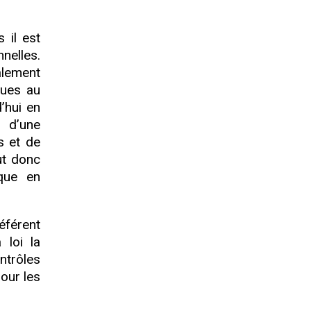
 il est
nelles.
alement
ques au
’hui en
n d’une
s et de
aut donc
ique en
éférent
 loi la
ntrôles
our les