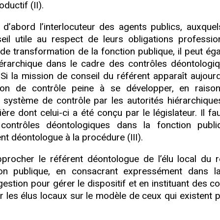
ductif (II).
d’abord l’interlocuteur des agents publics, auxquels
il utile au respect de leurs obligations profession
de transformation de la fonction publique, il peut ég
é hiérarchique dans le cadre des contrôles déontologi
 Si la mission de conseil du référent apparaît aujourd
ion de contrôle peine à se développer, en raiso
u système de contrôle par les autorités hiérarchique
ère dont celui-ci a été conçu par le législateur. Il f
contrôles déontologiques dans la fonction publ
nt déontologue à la procédure (III).
procher le référent déontologue de l’élu local du r
on publique, en consacrant expressément dans la
tion pour gérer le dispositif et en instituant des co
 les élus locaux sur le modèle de ceux qui existent p