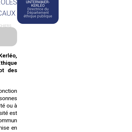
RÔLES
UNTERMAIER-
KERLÉO
Directrice du
OCAUX
Département
éthique publique
CHIERS
Kerléo,
Ethique
ot des
fonction
sonnes
ité ou à
sité est
 commun
mise en