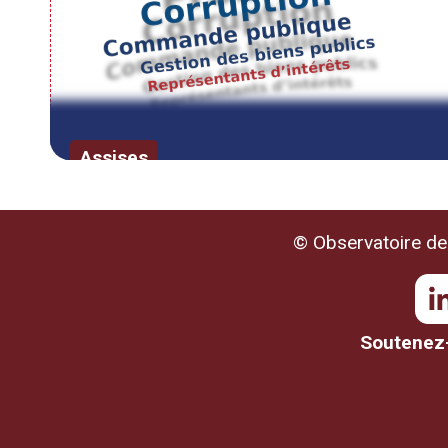
Les 7 & 8 octobre 2026 à Nevers
Inscription
La deuxième édition des Assises nat
Raphaël Maurel en partenariat avec la v
Assises
ASSISES NATIONALES DE L'ÉTHI
TERRITORIALES ET ENTREPRISES :
© Observatoire de 
19 & 20 novembre 2026 à Lyon
Les Assises nationales de l'EPL organis
Soutenez-