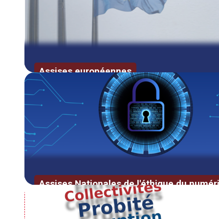
Assises européennes
LES ASSISES EUROPÉENNES CONT
Le 9 septembre 2026 à Bruxelles
Registration Form – Remplir le formulaire
Les premières assises européenne contr
Antoine Vauchez
Assises Nationales de l'éthique du numér
L'ÉTHIQUE ET LA CYBERSÉCURITÉ