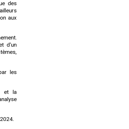
que des
illeurs
ion aux
nement.
et d'un
stèmes,
par les
e et la
analyse
 2024.