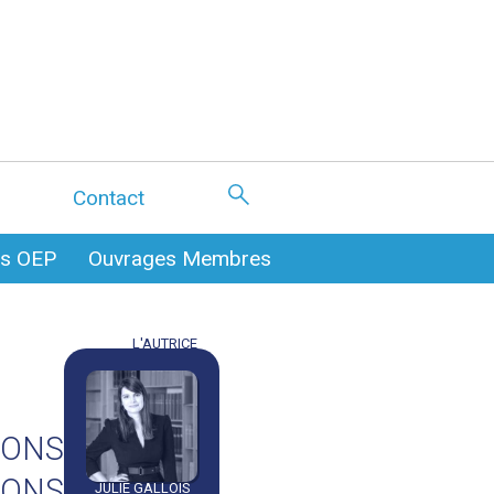
Contact
es OEP
Ouvrages Membres
L'AUTRICE
IONS
IONS
JULIE GALLOIS