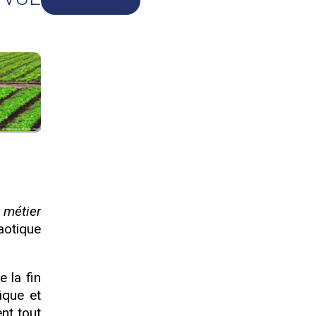
 métier
aotique
 la fin
ique et
nt tout