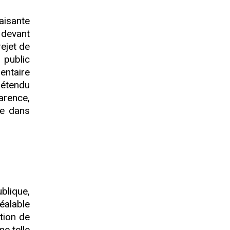
aisante
devant
rejet de
 public
mentaire
rétendu
arence,
ée dans
blique,
réalable
otion de
me telle