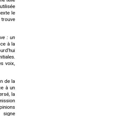
utilisée
texte le
 trouve
ve : un
ace à la
urd’hui
tiales.
s voix,
n de la
ce à un
rsé, la
mission
pinions
t signe