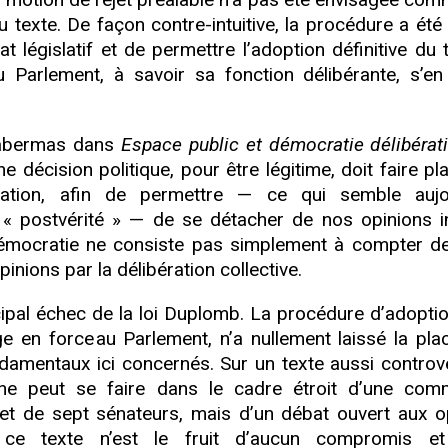
 texte. De façon contre-intuitive, la procédure a été 
at législatif et de permettre l’adoption définitive du 
 du Parlement, à savoir sa fonction délibérante, s’en
abermas dans
Espace public et démocratie délibérati
e décision politique, pour être légitime, doit faire pl
tation, afin de permettre — ce qui semble aujo
« postvérité » — de se détacher de nos opinions ini
démocratie ne consiste pas simplement à compter de
inions par la délibération collective.
cipal échec de la loi Duplomb. La procédure d’adoptio
e en force au Parlement, n’a nullement laissé la pla
amentaux ici concernés. Sur un texte aussi controve
ne peut se faire dans le cadre étroit d’une com
t de sept sénateurs, mais d’un débat ouvert aux o
e, ce texte n’est le fruit d’aucun compromis e