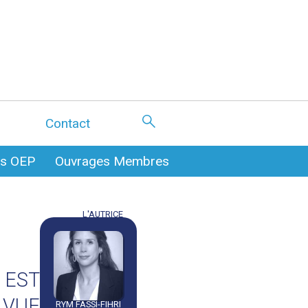
Contact
es OEP
Ouvrages Membres
L'AUTRICE
 EST
 VUE
RYM FASSI-FIHRI