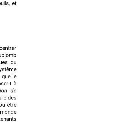
ils, et
centrer
 Duplomb
ques du
système
 que le
scrit à
tion de
ture des
pu être
e monde
tenants