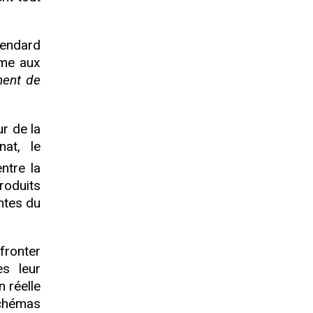
tendard
ume aux
hent de
ur de la
at, le
ntre la
oduits
ntes du
fronter
es leur
n réelle
schémas