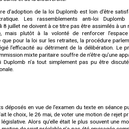
e d’adoption de la loi Duplomb est loin d’être satisf
atique. Les rassemblements anti-loi Duplomb 
8 juillet ne doivent à ce titre pas être assimilés à un 
e, mais plutôt à la volonté de renforcer l’espace
e que pour la loi sur les retraites, la procédure parle
ié l’efficacité au détriment de la délibération. Le p
mmission mixte paritaire souffre de n’être qu’une app
oi Duplomb n’a tout simplement pas pu être discut
onale.
 déposés en vue de l’examen du texte en séance pu
it le choix, le 26 mai, de voter une motion de rejet p
législative. Alors qu’elle était le plus souvent une m
la motion de rejet préalable n’a pas été envisagée com