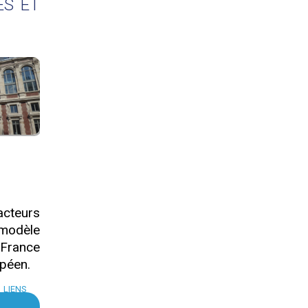
ES ET
acteurs
 modèle
e-France
opéen.
LIENS