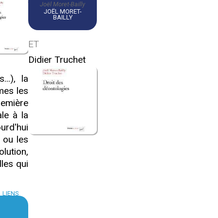
Joël Moret-Bailly
JOËL MORET-
BAILLY
ET
Didier Truchet
..), la
mes les
remière
le à la
urd'hui
 ou les
lution,
les qui
LIENS