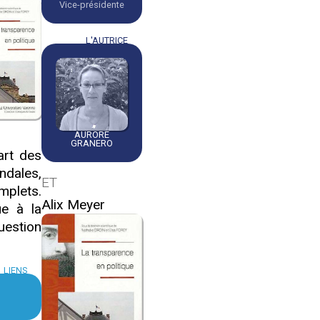
Vice-présidente
L'AUTRICE
AURORE
GRANERO
art des
ndales,
ET
mplets.
Alix Meyer
ue à la
uestion
LIENS